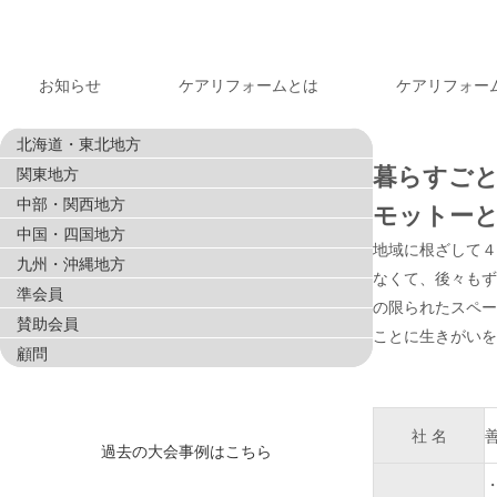
お知らせ
ケアリフォームとは
ケアリフォー
北海道・東北地方
暮らすご
関東地方
中部・関西地方
モットー
中国・四国地方
地域に根ざして４
九州・沖縄地方
なくて、後々もず
準会員
の限られたスペー
賛助会員
ことに生きがいを
顧問
社 名
過去の大会事例はこちら